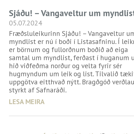
Sjáðu! – Vangaveltur um myndlis
05.07.2024
Fræðsluleikurinn Sjáðu! – Vangaveltur u
myndlist er nú í boði í Listasafninu. Í le
er börnum og fullorðnum boðið að eiga
samtal um myndlist, ferðast í huganum
hið viðfeðma norður og velta fyrir sér
hugmyndum um leik og list. Tilvalið tækif
uppgötva eitthvað nýtt. Bragðgóð verðlaun
styrkt af Safnaráði.
LESA MEIRA