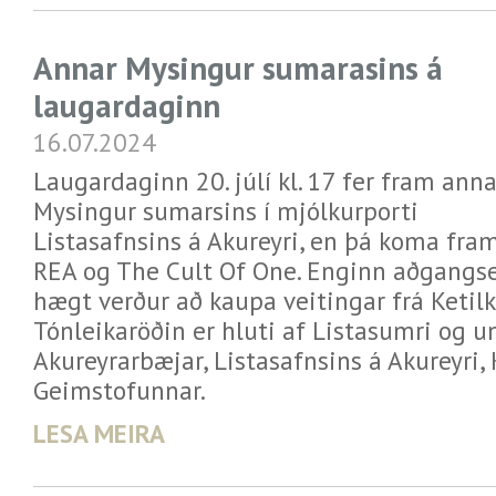
Annar Mysingur sumarasins á
laugardaginn
16.07.2024
Laugardaginn 20. júlí kl. 17 fer fram anna
Mysingur sumarsins í mjólkurporti
Listasafnsins á Akureyri, en þá koma fra
REA og The Cult Of One. Enginn aðgangsey
hægt verður að kaupa veitingar frá Ketilk
Tónleikaröðin er hluti af Listasumri og un
Akureyrarbæjar, Listasafnsins á Akureyri, 
Geimstofunnar.
LESA MEIRA