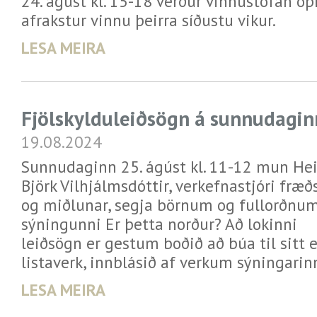
24. ágúst kl. 15-18 verður vinnustofan op
afrakstur vinnu þeirra síðustu vikur.
LESA MEIRA
Fjölskylduleiðsögn á sunnudagin
19.08.2024
Sunnudaginn 25. ágúst kl. 11-12 mun He
Björk Vilhjálmsdóttir, verkefnastjóri fræð
og miðlunar, segja börnum og fullorðnum
sýningunni Er þetta norður? Að lokinni
leiðsögn er gestum boðið að búa til sitt 
listaverk, innblásið af verkum sýningarin
LESA MEIRA