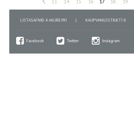
«
13
14
15
16
17
18
19
LISTASAFNIÐ Á AKUREYRI
|
KAUPVANGSSTRÆTI 8
Facebook
Twitter
Instagram