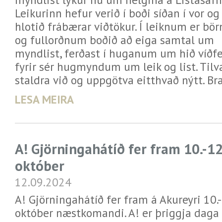
Leikurinn hefur verið í boði síðan í vor og
hlotið frábærar viðtökur. Í leiknum er bö
og fullorðnum boðið að eiga samtal um
myndlist, ferðast í huganum um hið víðf
fyrir sér hugmyndum um leik og list. Tilva
staldra við og uppgötva eitthvað nýtt. Br
LESA MEIRA
A! Gjörningahátíð fer fram 10.-12
október
12.09.2024
A! Gjörningahátíð fer fram á Akureyri 10.-
október næstkomandi. A! er þriggja daga