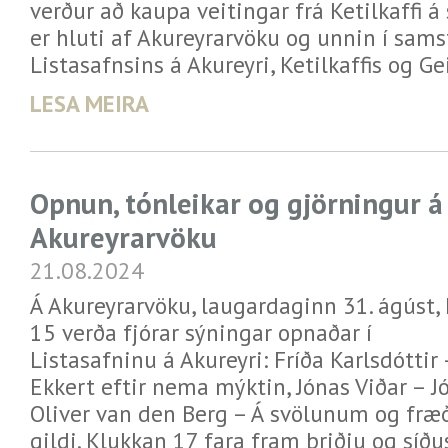
verður að kaupa veitingar frá Ketilkaffi á
er hluti af Akureyrarvöku og unnin í sams
Listasafnsins á Akureyri, Ketilkaffis og G
LESA MEIRA
Opnun, tónleikar og gjörningur á
Akureyrarvöku
21.08.2024
Á Akureyrarvöku, laugardaginn 31. ágúst, k
15 verða fjórar sýningar opnaðar í
Listasafninu á Akureyri: Fríða Karlsdóttir 
Ekkert eftir nema mýktin, Jónas Viðar – Jó
Oliver van den Berg – Á svölunum og fræð
gildi. Klukkan 17 fara fram þriðju og síð