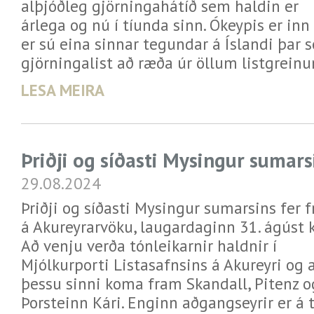
alþjóðleg gjörningahátíð sem haldin er
árlega og nú í tíunda sinn. Ókeypis er inn 
er sú eina sinnar tegundar á Íslandi þar
gjörningalist að ræða úr öllum listgrein
LESA MEIRA
Þriðji og síðasti Mysingur sumars
29.08.2024
Þriðji og síðasti Mysingur sumarsins fer 
á Akureyrarvöku, laugardaginn 31. ágúst kl
Að venju verða tónleikarnir haldnir í
Mjólkurporti Listasafnsins á Akureyri og 
þessu sinni koma fram Skandall, Pitenz o
Þorsteinn Kári. Enginn aðgangseyrir er á