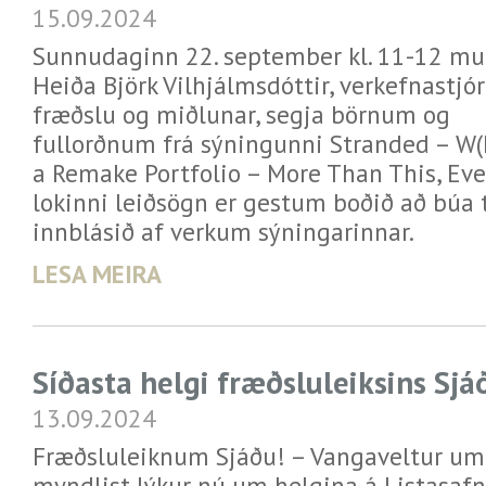
15.09.2024
Sunnudaginn 22. september kl. 11-12 m
Heiða Björk Vilhjálmsdóttir, verkefnastjór
fræðslu og miðlunar, segja börnum og
fullorðnum frá sýningunni Stranded – W(
a Remake Portfolio – More Than This, Eve
lokinni leiðsögn er gestum boðið að búa til
innblásið af verkum sýningarinnar.
LESA MEIRA
Síðasta helgi fræðsluleiksins Sjá
13.09.2024
Fræðsluleiknum Sjáðu! – Vangaveltur um
myndlist lýkur nú um helgina á Listasafn