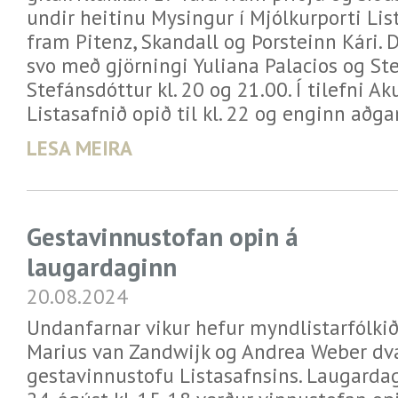
undir heitinu Mysingur í Mjólkurporti Li
fram Pitenz, Skandall og Þorsteinn Kári. 
svo með gjörningi Yuliana Palacios og St
Stefánsdóttur kl. 20 og 21.00. Í tilefni A
Listasafnið opið til kl. 22 og enginn aðga
LESA MEIRA
Gestavinnustofan opin á
laugardaginn
20.08.2024
Undanfarnar vikur hefur myndlistarfólki
Marius van Zandwijk og Andrea Weber dva
gestavinnustofu Listasafnsins. Laugarda