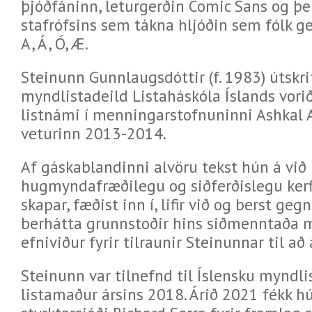
þjóðfáninn, leturgerðin Comic Sans og þeir
stafrófsins sem tákna hljóðin sem fólk gef
A, Á, Ó, Æ.
Steinunn Gunnlaugsdóttir (f. 1983) útskri
myndlistadeild Listaháskóla Íslands vorið
listnámi í menningarstofnuninni Ashkal A
veturinn 2013-2014.
Af gáskablandinni alvöru tekst hún á við
hugmyndafræðilegu og siðferðislegu ke
skapar, fæðist inn í, lifir við og berst ge
berhátta grunnstoðir hins siðmenntaða 
efniviður fyrir tilraunir Steinunnar til 
Steinunn var tilnefnd til Íslensku mynd
listamaður ársins 2018. Árið 2021 fékk h