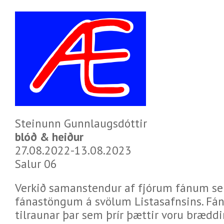
Steinunn Gunnlaugsdóttir
blóð & heiður
27.08.2022-13.08.2023
Salur 06
Verkið samanstendur af fjórum fánum se
fánastöngum á svölum Listasafnsins. Fána
tilraunar þar sem þrír þættir voru bræddi