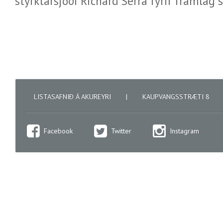
styrktarsjóði Richard Serra fyrir framlag si
LISTASAFNIÐ Á AKUREYRI
|
KAUPVANGSSTRÆTI 8
Facebook
Twitter
Instagram