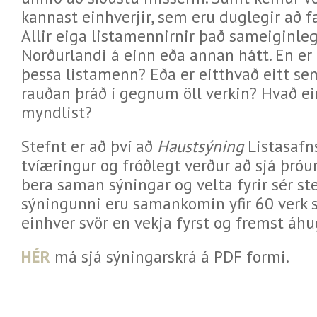
kannast einhverjir, sem eru duglegir að fa
Allir eiga listamennirnir það sameiginleg
Norðurlandi á einn eða annan hátt. En er
þessa listamenn? Eða er eitthvað eitt se
rauðan þráð í gegnum öll verkin? Hvað e
myndlist?
Stefnt er að því að
Haustsýning
Listasafns
tvíæringur og fróðlegt verður að sjá þró
bera saman sýningar og velta fyrir sér 
sýningunni eru samankomin yfir 60 verk
einhver svör en vekja fyrst og fremst áh
HÉR
má sjá sýningarskrá á PDF formi.