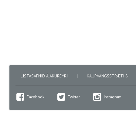
LISTASAFNIÐ Á AKUREYRI
|
KAUPVANGSSTRÆTI 8
Facebook
Twitter
Instagram