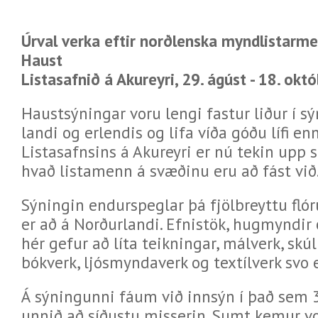
Úrval verka eftir norðlenska myndlistarm
Haust
Listasafnið á Akureyri, 29. ágúst - 18. ok
Haustsýningar voru lengi fastur liður í s
landi og erlendis og lifa víða góðu lífi en
Listasafnsins á Akureyri er nú tekin upp 
hvað listamenn á svæðinu eru að fást við
Sýningin endurspeglar þá fjölbreyttu fló
er að á Norðurlandi. Efnistök, hugmyndir 
hér gefur að líta teikningar, málverk, sk
bókverk, ljósmyndaverk og textílverk svo 
Á sýningunni fáum við innsýn í það sem
unnið að síðustu misserin. Sumt kemur v