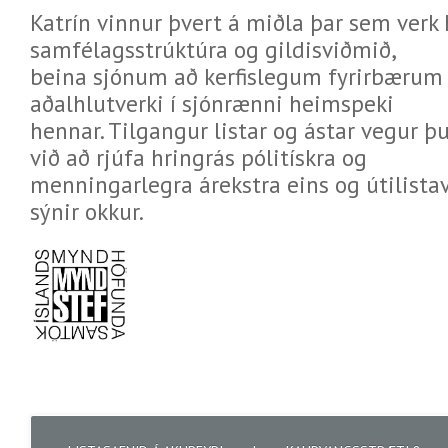
Katrín vinnur þvert á miðla þar sem verk
samfélagsstrúktúra og gildisviðmið,
beina sjónum að kerfislegum fyrirbærum
aðalhlutverki í sjónrænni heimspeki
hennar. Tilgangur listar og ástar vegur þu
við að rjúfa hringrás pólitískra og
menningarlegra árekstra eins og útilistav
sýnir okkur.