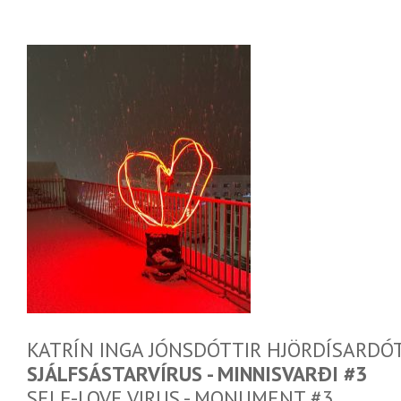
KATRÍN INGA JÓNSDÓTTIR HJÖRDÍSARDÓ
SJÁLFSÁSTARVÍRUS - MINNISVARÐI #3
SELF-LOVE VIRUS - MONUMENT #3