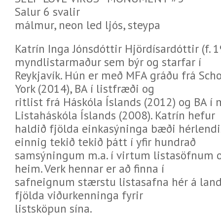
Salur 6 svalir
málmur, neon led ljós, steypa
Katrín Inga Jónsdóttir Hjördísardóttir (f. 
myndlistarmaður sem býr og starfar í
Reykjavík. Hún er með MFA gráðu frá Schoo
York (2014), BA í listfræði og
ritlist frá Háskóla Íslands (2012) og BA í 
Listaháskóla Íslands (2008). Katrín hefur
haldið fjölda einkasýninga bæði hérlendi
einnig tekið tekið þátt í yfir hundrað
samsýningum m.a. í virtum listasöfnum 
heim. Verk hennar er að finna í
safneignum stærstu listasafna hér á land
fjölda viðurkenninga fyrir
listsköpun sína.