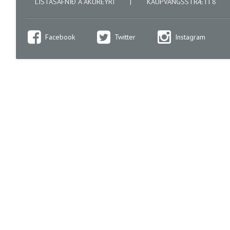
LISTASAFNIÐ Á AKUREYRI
|
KAUPVANGSSTRÆTI 8
Facebook
Twitter
Instagram