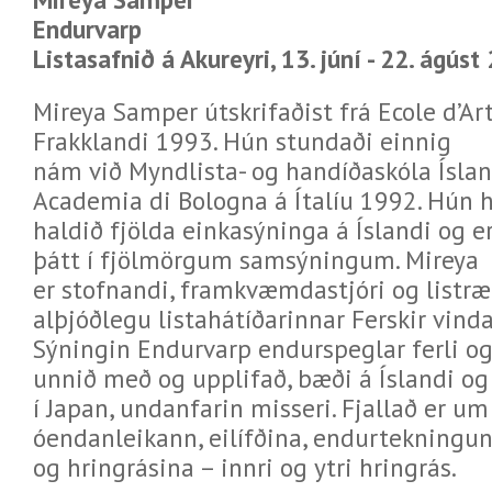
Endurvarp
Listasafnið á Akureyri, 13. júní - 22. ágúst
Mireya Samper útskrifaðist frá Ecole d’Art
Frakklandi 1993. Hún stundaði einnig
nám við Myndlista- og handíðaskóla Ísla
Academia di Bologna á Ítalíu 1992. Hún 
haldið fjölda einkasýninga á Íslandi og e
þátt í fjölmörgum samsýningum. Mireya
er stofnandi, framkvæmdastjóri og listræ
alþjóðlegu listahátíðarinnar Ferskir vinda
Sýningin Endurvarp endurspeglar ferli og
unnið með og upplifað, bæði á Íslandi og
í Japan, undanfarin misseri. Fjallað er um
óendanleikann, eilífðina, endurtekningu
og hringrásina – innri og ytri hringrás.