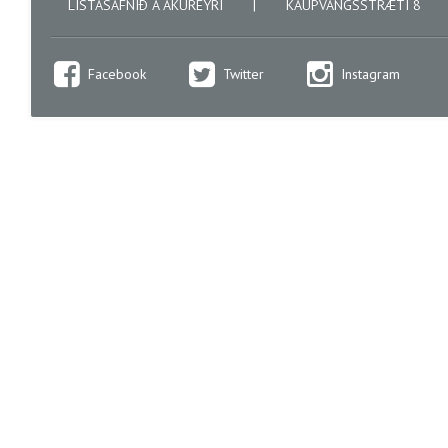
LISTASAFNIÐ Á AKUREYRI
|
KAUPVANGSSTRÆTI 8
Facebook
Twitter
Instagram