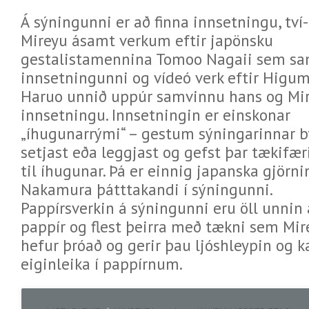
Á sýningunni er að finna innsetningu, tví- 
Mireyu ásamt verkum eftir japönsku
gestalistamennina Tomoo Nagaii sem sa
innsetningunni og vídeó verk eftir Higu
Haruo unnið uppúr samvinnu hans og M
innsetningu. Innsetningin er einskonar
„íhugunarrými“ – gestum sýningarinnar bý
setjast eða leggjast og gefst þar tækifær
til íhugunar. Þá er einnig japanska gjörn
Nakamura þátttakandi í sýningunni.
Pappírsverkin á sýningunni eru öll unnin
pappír og flest þeirra með tækni sem Mir
hefur þróað og gerir þau ljóshleypin og k
eiginleika í pappírnum.