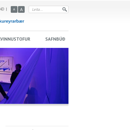
ND
A
A
AVINNUSTOFUR
SAFNBÚÐ