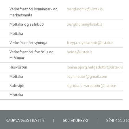
Verkefnastjóri kynningar- og
berglindmv@listak.is
markaðsmála
Móttaka og safnbúð
bergthoraa@listak.is
Móttaka
Verkefnastjóri sýninga
freyja.reynisdottir@listak.is
Verkefnastjóri fræðslu og
heida@listak.is
miðlunar
Húsvörður
jonina.bjorg.helgadottir@listak.is
Móttaka
reynir.elias@gmail.com
Safnstjóri
sigridur.orvarsdottir@listak.is
Móttaka
KAUPVANGSSTRÆTI 8
|
600 AKUREYRI
|
SÍMI 461 2