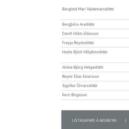
Berglind Mari Valdemarsdóttir
Bergþóra Aradóttir
Davíð Hólm Júlíusson
Freyja Reynisdóttir
Heiða Björk Vilhjálmsdóttir
Jónína Björg Helgadóttir
Reynir Elías Einarsson
Sigríður Örvarsdóttir
Þorri Birgisson
LISTASAFNIÐ Á AKUREYRI
|