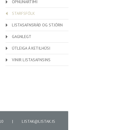
OPNUNARTÍMI
STARFSFÓLK
LISTASAFNSRÁÐ OG STJÓRN
GAGNLEGT
ÚTLEIGA Á KETILHÚSI
VINIR LISTASAFNSINS
610
|
LISTAK@LISTAK.IS