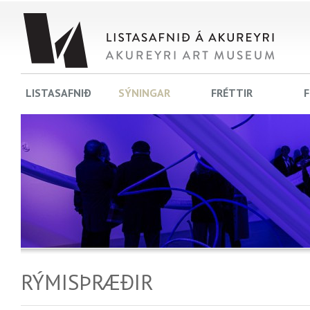
LISTASAFNIÐ
SÝNINGAR
FRÉTTIR
F
RÝMISÞRÆÐIR