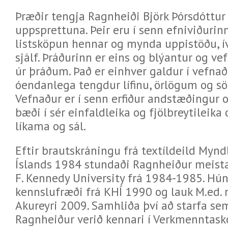
Þræðir tengja Ragnheiði Björk Þórsdóttur 
uppsprettuna. Þeir eru í senn efniviðurin
listsköpun hennar og mynda uppistöðu, í
sjálf. Þráðurinn er eins og blýantur og ve
úr þráðum. Það er einhver galdur í vefna
óendanlega tengdur lífinu, örlögum og sö
Vefnaður er í senn erfiður andstæðingur 
bæði í sér einfaldleika og fjölbreytileika
líkama og sál.
Eftir brautskráningu frá textíldeild Mynd
Íslands 1984 stundaði Ragnheiður meistar
F. Kennedy University frá 1984-1985. Hún
kennslufræði frá KHÍ 1990 og lauk M.ed.
Akureyri 2009. Samhliða því að starfa se
Ragnheiður verið kennari í Verkmenntask