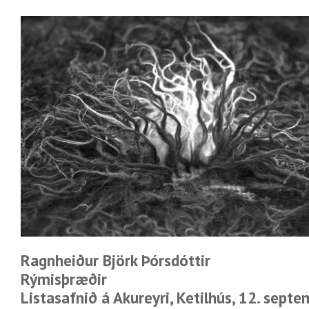
Ragnheiður Björk Þórsdóttir
Rýmisþræðir
Listasafnið á Akureyri, Ketilhús, 12. sept