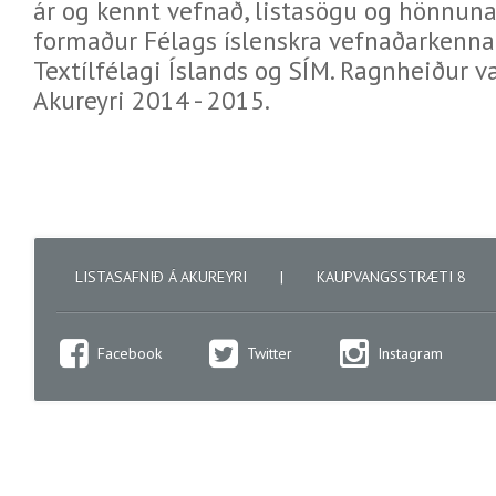
ár og kennt vefnað, listasögu og hönnunar
formaður Félags íslenskra vefnaðarkennar
Textílfélagi Íslands og SÍM. Ragnheiður 
Akureyri 2014 - 2015.
LISTASAFNIÐ Á AKUREYRI
|
KAUPVANGSSTRÆTI 8
Facebook
Twitter
Instagram