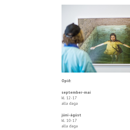
Opið:
september-maí
kl. 12-17
alla daga
júní-ágúst
kl. 10-17
alla daga