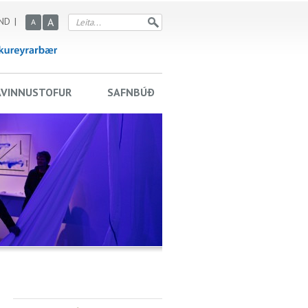
ND
A
A
AVINNUSTOFUR
SAFNBÚÐ