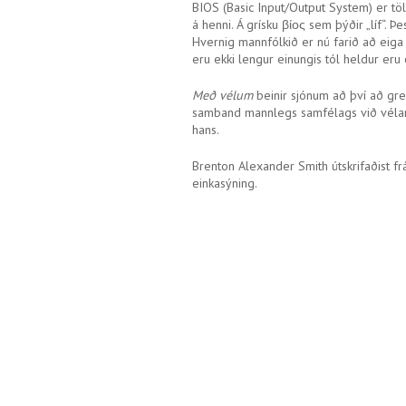
BIOS (Basic Input/Output System) er tölv
á henni. Á grísku βίος sem þýðir „líf“. Þ
Hvernig mannfólkið er nú farið að eiga
eru ekki lengur einungis tól heldur er
Með vélum
beinir sjónum að því að grei
samband mannlegs samfélags við vélar 
hans.
Brenton Alexander Smith útskrifaðist fr
einkasýning.