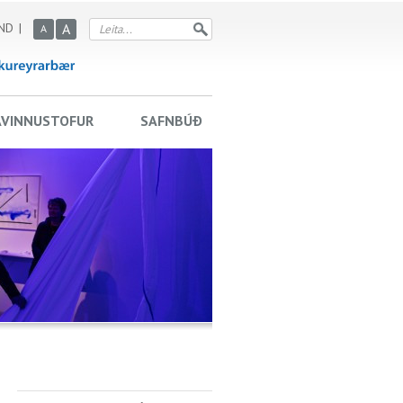
ND
A
A
AVINNUSTOFUR
SAFNBÚÐ