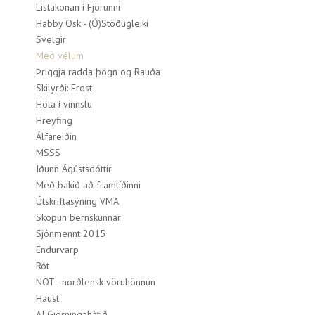
Listakonan í Fjörunni
Habby Osk - (Ó)Stöðugleiki
Svelgir
Með vélum
Þriggja radda þögn og Rauða
Skilyrði: Frost
Hola í vinnslu
Hreyfing
Álfareiðin
MSSS
Iðunn Ágústsdóttir
Með bakið að framtíðinni
Útskriftasýning VMA
Sköpun bernskunnar
Sjónmennt 2015
Endurvarp
Rót
NOT - norðlensk vöruhönnun
Haust
A! Gjörningahátíð