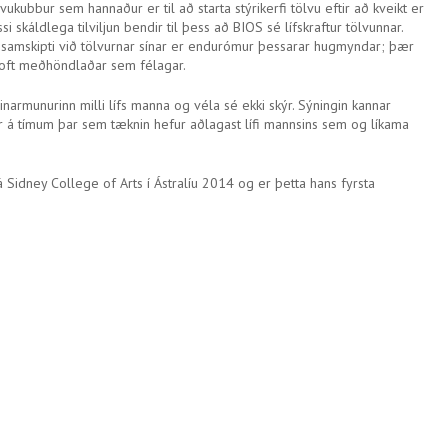
ukubbur sem hannaður er til að starta stýrikerfi tölvu eftir að kveikt er
essi skáldlega tilviljun bendir til þess að BIOS sé lífskraftur tölvunnar.
 samskipti við tölvurnar sínar er endurómur þessarar hugmyndar; þær
u oft meðhöndlaðar sem félagar.
narmunurinn milli lífs manna og véla sé ekki skýr. Sýningin kannar
á tímum þar sem tæknin hefur aðlagast lífi mannsins sem og líkama
á Sidney College of Arts í Ástralíu 2014 og er þetta hans fyrsta