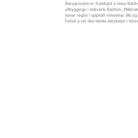
Bárujárnsárin er framhald á vinnu Baldv
afbyggingu í málverki. Baldvin: „Mikil
konar reglur í upphafi vinnunnar, líkt og 
Ferlið á sér líka sterka skírskotun í t