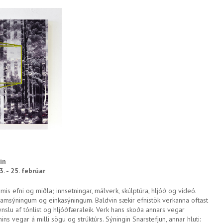
in
3. - 25. febrúar
is efni og miðla; innsetningar, málverk, skúlptúra, hljóð og vídeó.
samsýningum og einkasýningum. Baldvin sækir efnistök verkanna oftast
ynslu af tónlist og hljóðfæraleik. Verk hans skoða annars vegar
s vegar á milli sögu og strúktúrs. Sýningin Snarstefjun, annar hluti: