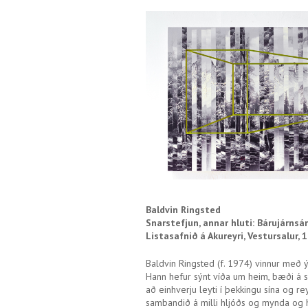
Baldvin Ringsted
Snarstefjun, annar hluti: Bárujárnsár
Listasafnið á Akureyri, Vestursalur, 1
Baldvin Ringsted (f. 1974) vinnur með ým
Hann hefur sýnt víða um heim, bæði á 
að einhverju leyti í þekkingu sína og re
sambandið á milli hljóðs og mynda og hin