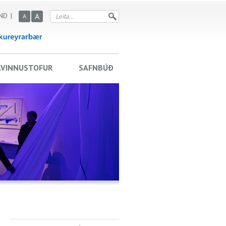
ND
A
A
AVINNUSTOFUR
SAFNBÚÐ