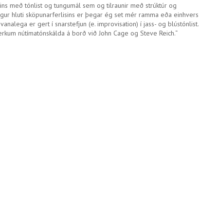
ins með tónlist og tungumál sem og tilraunir með strúktúr og
vægur hluti sköpunarferlisins er þegar ég set mér ramma eða einhvers
vanalega er gert í snarstefjun (e. improvisation) í jass- og blústónlist.
ónverkum nútímatónskálda á borð við John Cage og Steve Reich.“