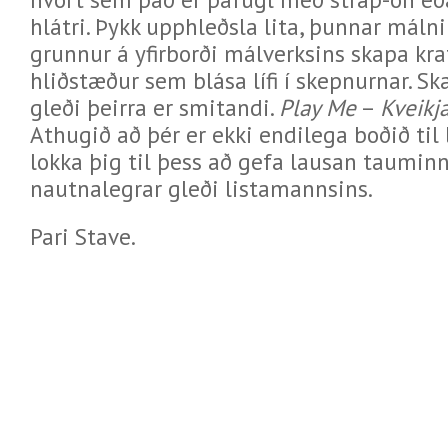
hlátri. Þykk upphleðsla lita, þunnar máln
grunnur á yfirborði málverksins skapa kra
hliðstæður sem blása lífi í skepnurnar. Sk
gleði þeirra er smitandi.
Play Me
–
Kveikj
Athugið að þér er ekki endilega boðið til l
lokka þig til þess að gefa lausan taumin
nautnalegrar gleði listamannsins.
Pari Stave.