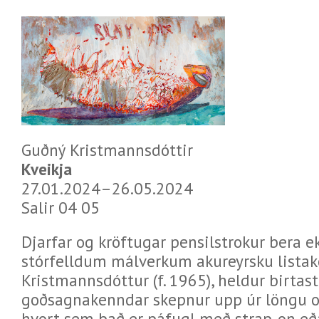
Guðný Kristmannsdóttir
Kveikja
27.01.2024–26.05.2024
Salir 04 05
Djarfar og kröftugar pensilstrokur bera ek
stórfelldum málverkum akureyrsku lista
Kristmannsdóttur (f. 1965), heldur birtast 
goðsagnakenndar skepnur upp úr löngu o
hvort sem það er páfugl með strap-on eða