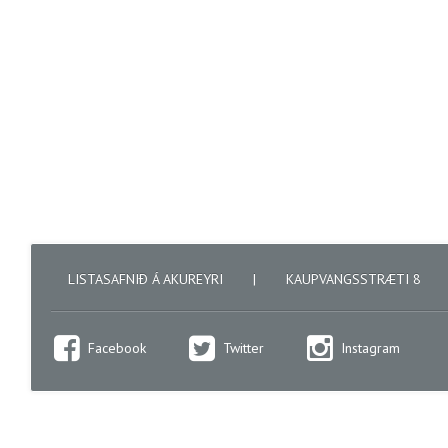
LISTASAFNIÐ Á AKUREYRI
|
KAUPVANGSSTRÆTI 8
Facebook
Twitter
Instagram