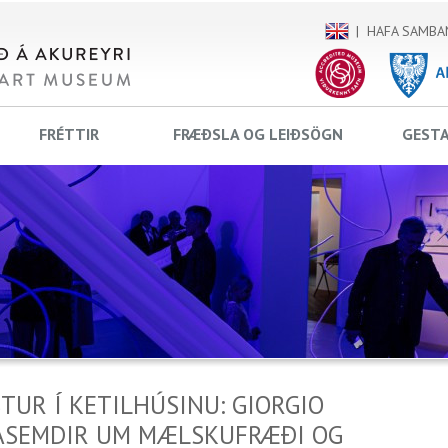
HAFA SAMBA
FRÉTTIR
FRÆÐSLA OG LEIÐSÖGN
GEST
TUR Í KETILHÚSINU: GIORGIO
ASEMDIR UM MÆLSKUFRÆÐI OG