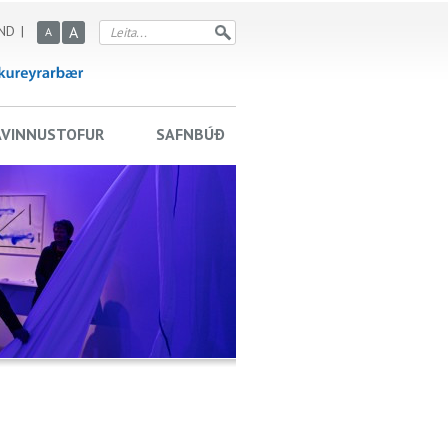
ND
A
A
AVINNUSTOFUR
SAFNBÚÐ