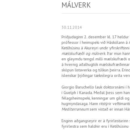
MÁLVERK
30.11.2014
Þriðjudaginn 2. desember kl. 17 heldur
prófessor í heimspeki við Háskólann á Ak
Ketilhúsinu á Akureyri undir yfirskriftinn
mælskufræði og málverk
. Þar mun han
en gleymdu tengsl milli mælskufræði 
á hvernig aðalhugtök mælskufræðinnar 
sköpun listaverka og túlkun þeirra. Erind
íslenskar þýðingar tæknilegra orða ve
Giorgio Baruchello lauk doktorsnámi í 
í Guelph í Kanada. Meðal þess sem han
félagsheimspeki, kenningar um gildi o
hugmyndasaga. Hann ritstýrir veftímarit
Mediterraneum
sem vistað er innan Hás
Enginn aðgangseyrir er á fyrirlesturinn 
fyrirlestra sem haldnir eru í Ketilhúsinu