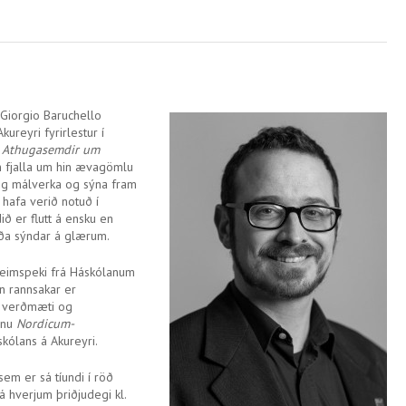
 Giorgio Baruchello
ureyri fyrirlestur í
i
Athugasemdir um
n fjalla um hin ævagömlu
og málverka og sýna fram
hafa verið notuð í
ið er flutt á ensku en
rða sýndar á glærum.
heimspeki frá Háskólanum
n rannsakar er
g verðmæti og
inu
Nordicum-
kólans á Akureyri.
sem er sá tíundi í röð
 á hverjum þriðjudegi kl.