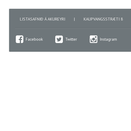
LISTASAFNIÐ Á AKUREYRI
|
KAUPVANGSSTRÆTI 8
Facebook
Twitter
Instagram