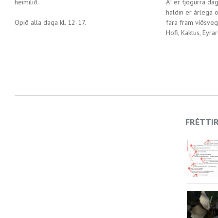
heimilið.
A! er fjögurra da
haldin er árlega o
Opið alla daga kl. 12-17.
fara fram víðsveg
Hofi, Kaktus, Eyr
FRÉTTI