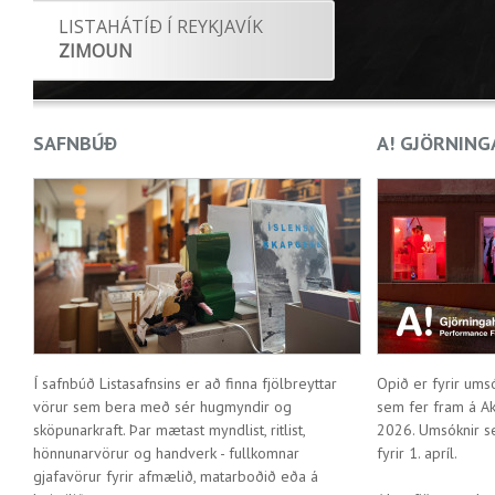
LISTAHÁTÍÐ Í REYKJAVÍK
ZIMOUN
SAFNBÚÐ
A! GJÖRNING
Í safnbúð Listasafnsins er að finna fjölbreyttar
Opið er fyrir ums
vörur sem bera með sér hugmyndir og
sem fer fram á Ak
sköpunarkraft. Þar mætast myndlist, ritlist,
2026. Umsóknir se
hönnunarvörur og handverk - fullkomnar
fyrir 1. apríl.
gjafavörur fyrir afmælið, matarboðið eða á