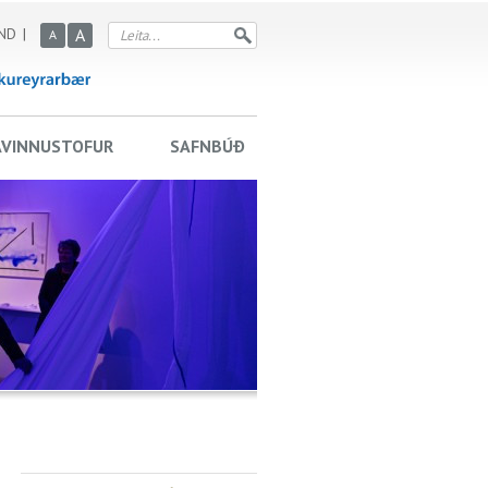
ND
A
A
AVINNUSTOFUR
SAFNBÚÐ