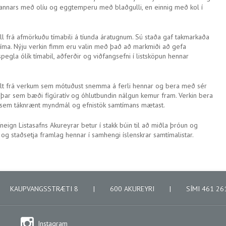
 annars með olíu og eggtemperu með blaðgulli, en einnig með kol í
u, öll frá afmörkuðu tímabili á tíunda áratugnum. Sú staða gaf takmarkaða
 tíma. Nýju verkin fimm eru valin með það að markmiði að gefa
pegla ólík tímabil, aðferðir og viðfangsefni í listsköpun hennar
ar, allt frá verkum sem mótuðust snemma á ferli hennar og bera með sér
a þar sem bæði fígúratív og óhlutbundin nálgun kemur fram. Verkin bera
r sem táknrænt myndmál og efnistök samtímans mætast.
gn Listasafns Akureyrar betur í stakk búin til að miðla þróun og
r og staðsetja framlag hennar í samhengi íslenskrar samtímalistar.
KAUPVANGSSTRÆTI 8
|
600 AKUREYRI
|
SÍMI 461 2
Instagram