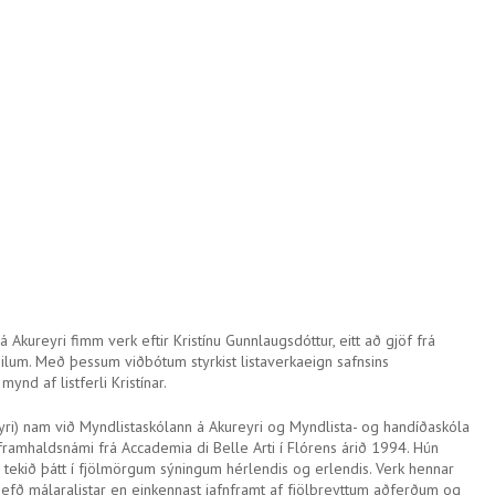
á Akureyri fimm verk eftir Kristínu Gunnlaugsdóttur, eitt að gjöf frá
aðilum. Með þessum viðbótum styrkist listaverkaeign safnsins
nd af listferli Kristínar.
eyri) nam við Myndlistaskólann á Akureyri og Myndlista- og handíðaskóla
framhaldsnámi frá Accademia di Belle Arti í Flórens árið 1994. Hún
og tekið þátt í fjölmörgum sýningum hérlendis og erlendis. Verk hennar
 hefð málaralistar en einkennast jafnframt af fjölbreyttum aðferðum og