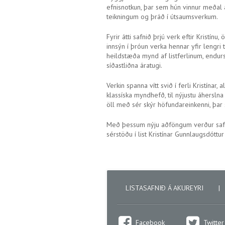
efnisnotkun, þar sem hún vinnur meðal
teikningum og þráð í útsaumsverkum.
Fyrir átti safnið þrjú verk eftir Kristín
innsýn í þróun verka hennar yfir lengri
heildstæða mynd af listferlinum, endurs
síðastliðna áratugi.
Verkin spanna vítt svið í ferli Kristín
klassíska myndhefð, til nýjustu áhersln
öll með sér skýr höfundareinkenni, þa
Með þessum nýju aðföngum verður safnei
sérstöðu í list Kristínar Gunnlaugsdóttu
LISTASAFNIÐ Á AKUREYRI
|
Facebook
Twitter