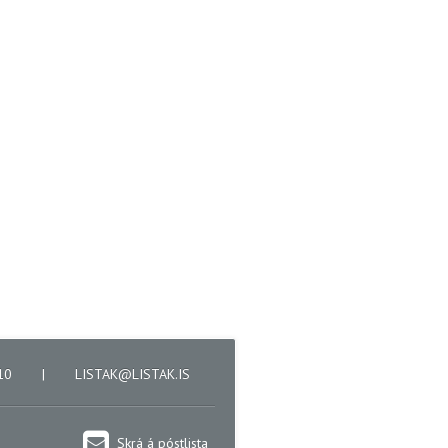
610
|
LISTAK@LISTAK.IS
Skrá á póstlista