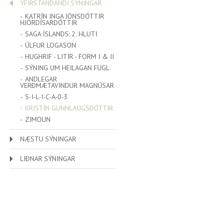
YFIRSTANDANDI SÝNINGAR
KATRÍN INGA JÓNSDÓTTIR
HJÖRDÍSARDÓTTIR
SAGA ÍSLANDS: 2. HLUTI
ÚLFUR LOGASON
HUGHRIF - LITIR - FORM I & II
SÝNING UM HEILAGAN FUGL
ANDLEGAR
VERÐMÆTAVINDUR MAGNÚSAR
S-I-L-I-C-A-0-3
KRISTÍN GUNNLAUGSDÓTTIR
ZIMOUN
NÆSTU SÝNINGAR
LIÐNAR SÝNINGAR