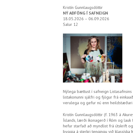
Kristín Gunnlaugsdóttir
NÝ AÐFÖNG Í SAFNEIGN
18.05.2026 – 06.09.2026
Salur 12
Nýlega bættust í safneign Listasafnsins 
listakonunni sjálfri og fjögur frá einka
verulega og gefur nú enn heildstæðari my
Kristín Gunnlaugsdóttir (f. 1963 á Akur
Íslands, lærði íkonagerð í Róm og lauk 
hefur starfað að myndlist frá útskrift 
byggja á sterkri tengingu við klassíska