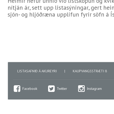
Heimir hefur unnið við listsköpun og kvi
nítján ár, sett upp listasýningar, gert h
sjón- og hljóðræna upplifun fyrir söfn á Í
LISTASAFNIÐ Á AKUREYRI
|
KAUPVANGSSTRÆTI 8
Facebook
Twitter
Instagram