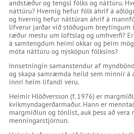
andstæður og tengsl fólks og náttúru. Hv
náttúru? Hvernig hefur fólk áhrif á aðl
og hvernig hefur náttúran áhrif á mannf
lífverur jarðar við stöðugum breytingum 
ræður mestu um loftslag og umhverfi? Er 
á samtengdum heimi okkar og þeim mögu
móta náttúru og nýsköpun fólksins?
Innsetningin samanstendur af myndbön
og skapa samræmda heild sem minnir á a
innri heim lifandi veru.
Heimir Hlöðversson (f. 1976) er margmið
kvikmyndagerðarmaður. Hann er menntað
margmiðlun og tónlist, auk þess að vera
menningarstjórnun.