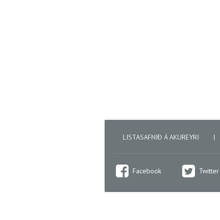
LISTASAFNIÐ Á AKUREYRI
|
Facebook
Twitter