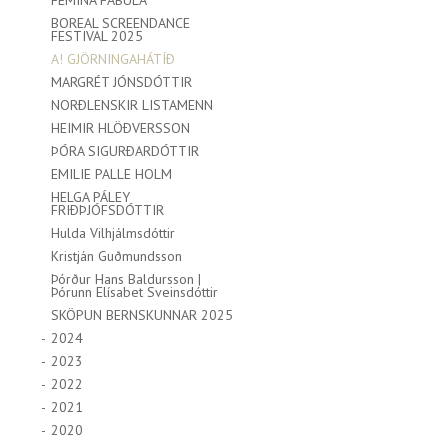
FEMINA FABULA
BOREAL SCREENDANCE
FESTIVAL 2025
A! GJÖRNINGAHÁTÍÐ
MARGRÉT JÓNSDÓTTIR
NORÐLENSKIR LISTAMENN
HEIMIR HLÖÐVERSSON
ÞÓRA SIGURÐARDÓTTIR
EMILIE PALLE HOLM
HELGA PÁLEY
FRIÐÞJÓFSDÓTTIR
Hulda Vilhjálmsdóttir
Kristján Guðmundsson
Þórður Hans Baldursson |
Þórunn Elísabet Sveinsdóttir
SKÖPUN BERNSKUNNAR 2025
2024
2023
2022
2021
2020