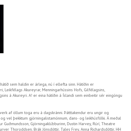
átíð sem haldin er árlega, nú í ellefta sinn. Hátíðin er
i, Leikfélags Akureyrar, Menningarhússins Hofs, Gilfélagsins,
ins á Akureyri. A! er eina hátíðin á Íslandi sem einbeitir sér eingöngu
 verk af öllum toga eru á dagskránni. Þátttakendur eru ungir og
og vel þekktum gjörningalistamönnum, dans- og leikhúsfólki. Á meðal
r Guðmundsson, Gjörningaklúbburinn, Dustin Harvey, Rúrí, Theatre
urver Thoroddsen, Brák Jónsdóttir, Tales Frey, Anna Richardsdóttir, HH