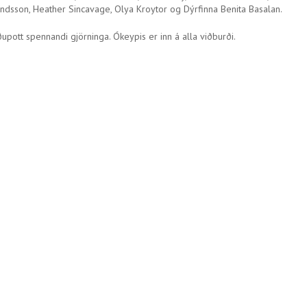
undsson, Heather Sincavage, Olya Kroytor og Dýrfinna Benita Basalan.
uðupott spennandi gjörninga. Ókeypis er inn á alla viðburði.