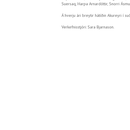
Suersaq, Harpa Arnardóttir, Snorri Ásm
Á hverju ári breytir hátíðin Akureyri í s
Verkefnisstjóri: Sara Bjarnason.