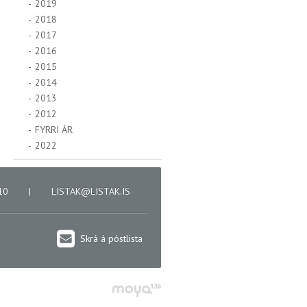
2019
2018
2017
2016
2015
2014
2013
2012
FYRRI ÁR
2022
610
|
LISTAK@LISTAK.IS
Skrá á póstlista