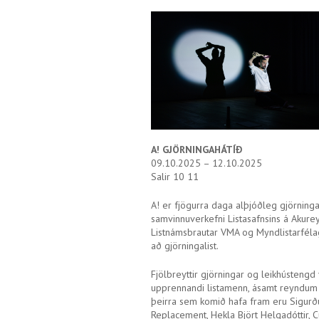
A! GJÖRNINGAHÁTÍÐ
09.10.2025 – 12.10.2025
Salir 10 11
A! er fjögurra daga alþjóðleg gjörningah
samvinnuverkefni Listasafnsins á Akureyr
Listnámsbrautar VMA og Myndlistarfélags
að gjörningalist.
Fjölbreyttir gjörningar og leikhústengd
upprennandi listamenn, ásamt reyndum 
þeirra sem komið hafa fram eru Sigurðu
Replacement, Hekla Björt Helgadóttir, C