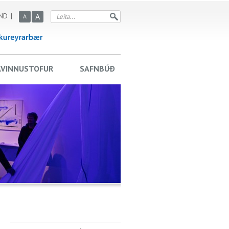
ND
A
A
AVINNUSTOFUR
SAFNBÚÐ