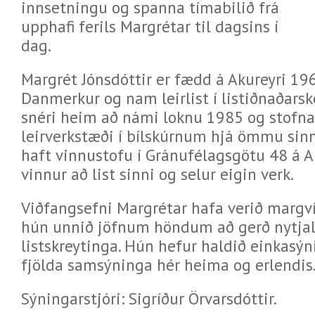
innsetningu og spanna tímabilið frá
upphafi ferils Margrétar til dagsins í
dag.
Margrét Jónsdóttir er fædd á Akureyri 196
Danmerkur og nam leirlist í listiðnaðars
snéri heim að námi loknu 1985 og stofnað
leirverkstæði í bílskúrnum hjá ömmu sinn
haft vinnustofu í Gránufélagsgötu 48 á A
vinnur að list sinni og selur eigin verk.
Viðfangsefni Margrétar hafa verið margv
hún unnið jöfnum höndum að gerð nytjali
listskreytinga. Hún hefur haldið einkasýni
fjölda samsýninga hér heima og erlendis
Sýningarstjóri: Sigríður Örvarsdóttir.