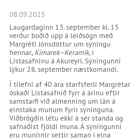
08.09.2025
Laugardaginn 13. september kl. 15
verður boðið upp á leiðsögn með
Margréti Jónsdóttur um sýningu
hennar,
Kimarek–Keramik,
í
Listasafninu á Akureyri. Sýningunni
lýkur 28. september næstkomandi.
Í tilefni af 40 ára starfsferli Margrétar
óskaði Listasafnið fyrr á árinu eftir
samstarfi við almenning um lán á
einstaka munum fyrir sýninguna.
Viðbrögðin létu ekki á sér standa og
safnaðist fjöldi muna. Á sýningunni
eru munirnir settir saman í eina