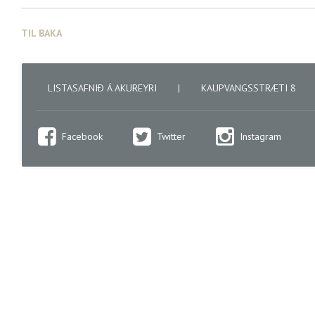
TIL BAKA
LISTASAFNIÐ Á AKUREYRI
|
KAUPVANGSSTRÆTI 8
Facebook
Twitter
Instagram