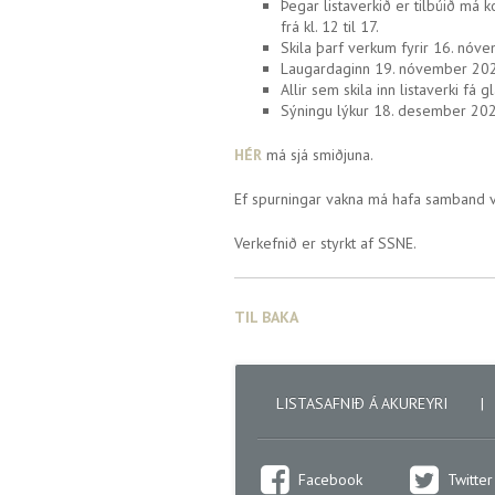
Þegar listaverkið er tilbúið má 
frá kl. 12 til 17.
Skila þarf verkum fyrir 16. nó
Laugardaginn 19. nóvember 2022
Allir sem skila inn listaverki fá g
Sýningu lýkur 18. desember 2022
HÉR
má sjá smiðjuna.
Ef spurningar vakna má hafa samband vi
Verkefnið er styrkt af SSNE.
TIL BAKA
LISTASAFNIÐ Á AKUREYRI
|
Facebook
Twitter