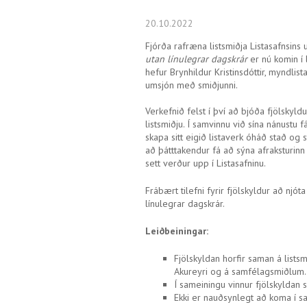
20.10.2022
Fjórða rafræna listsmiðja Listasafnsins u
utan línulegrar dagskrár
er nú komin í l
hefur Brynhildur Kristinsdóttir, myndlis
umsjón með smiðjunni.
Verkefnið felst í því að bjóða fjölskyld
listsmiðju. Í samvinnu við sína nánustu f
skapa sitt eigið listaverk óháð stað og 
að þátttakendur fá að sýna afraksturinn
sett verður upp í Listasafninu.
Frábært tilefni fyrir fjölskyldur að njó
línulegrar dagskrár.
Leiðbeiningar:
Fjölskyldan horfir saman á lists
Akureyri og á samfélagsmiðlum.
Í sameiningu vinnur fjölskyldan 
Ekki er nauðsynlegt að koma í saf