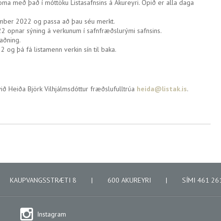
koma með það í móttöku Listasafnsins á Akureyri. Opið er alla daga
vember 2022 og passa að þau séu merkt.
 opnar sýning á verkunum í safnfræðslurými safnsins.
laðning.
 og þá fá listamenn verkin sín til baka.
ð Heiða Björk Vilhjálmsdóttur fræðslufulltrúa
heida@listak.is
.
KAUPVANGSSTRÆTI 8
|
600 AKUREYRI
|
SÍMI 461 2
Instagram