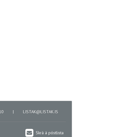
610
|
LISTAK@LISTAK.IS
Skrá á póstlista