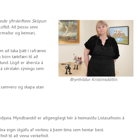
ndir yfirskriftinni
Sköpun
oftið. Að þessu sinni
tarmaður og kennari,
um að taka þátt í rafrænni
á börn tækifæri til að
stund. Lögð er áhersla á
 á sérstakri sýningu sem
Brynhildur Kristinsdóttir.
ta samveru og skapa utan
miðjuna. Myndbandið er aðgengilegt hér á heimasíðu Listasafnsins á
sína eigin útgáfu af verkinu á þeim tíma sem hentar best.
nið til að vinna verkefnið.