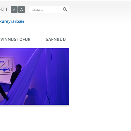
ND
A
A
AVINNUSTOFUR
SAFNBÚÐ