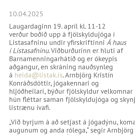
10.04.2025
Laugardaginn 19. apríl kl. 11-12
verður boðið upp á fjölskyldujóga í
Listasafninu undir yfirskriftinni
Á haus
í Listasafninu
. Viðburðurinn er hluti af
Barnamenningarhátíð og er ókeypis
aðgangur, en skráning nauðsynleg
á
heida@listak.is
. Arnbjörg Kristín
Konráðsdóttir, jógakennari og
hljóðheilari, býður fjölskyldur velkomna
hún fléttar saman fjölskyldujóga og skyn
listrænu ívafi.
„Við byrjum á að setjast á jógadýnu, koma 
augunum og anda rólega,“ segir Arnbjörg