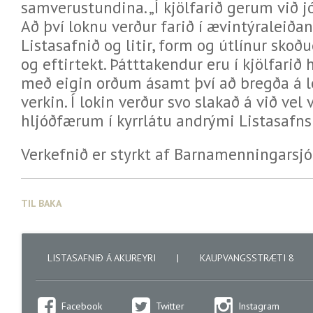
samverustundina. „Í kjölfarið gerum við 
Að því loknu verður farið í ævintýraleiða
Listasafnið og litir, form og útlínur skoð
og eftirtekt. Þátttakendur eru í kjölfarið h
með eigin orðum ásamt því að bregða á le
verkin. Í lokin verður svo slakað á við ve
hljóðfærum í kyrrlátu andrými Listasafnsi
Verkefnið er styrkt af Barnamenningarsjó
TIL BAKA
LISTASAFNIÐ Á AKUREYRI
|
KAUPVANGSSTRÆTI 8
Facebook
Twitter
Instagram