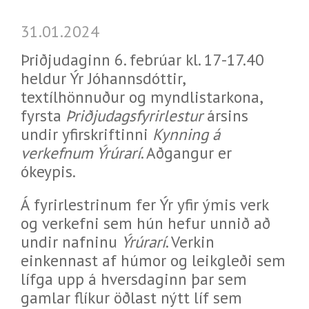
31.01.2024
Þriðjudaginn 6. febrúar kl. 17-17.40
heldur Ýr Jóhannsdóttir,
textílhönnuður og myndlistarkona,
fyrsta
Þriðjudagsfyrirlestur
ársins
undir yfirskriftinni
Kynning á
verkefnum Ýrúrarí
. Aðgangur er
ókeypis.
Á fyrirlestrinum fer Ýr yfir ýmis verk
og verkefni sem hún hefur unnið að
undir nafninu
Ýrúrarí
. Verkin
einkennast af húmor og leikgleði sem
lífga upp á hversdaginn þar sem
gamlar flíkur öðlast nýtt líf sem