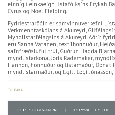
einnig í einkaeign listafólksins Erykah B
Cyrus og Noel Fielding.
Fyrirlestraröðin er samvinnuverkefni List
Verkmenntaskólans á Akureyri, Gilfélagsi
Myndlistarfélagsins á Akureyri. Aðrir fyrir
eru Sanna Vatanen, textílhönnuður, Heiða 
safnfræðslufulltrúi, Guðrún Hadda Bjarna
myndlistarkona, Joris Rademaker, myndli
Hannon, hönnuður og listamaður, Donat P
myndlistarmaður, og Egill Logi Jónasson,
TIL BAKA
LISTASAFNIÐ Á AKUREYRI
|
KAUPVANGSSTRÆTI 8