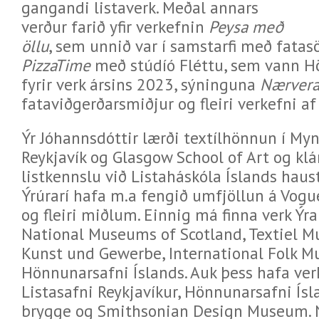
gangandi listaverk. Meðal annars
verður farið yfir verkefnin
Peysa með
öllu
, sem unnið var í samstarfi með fatas
PizzaTime
með stúdíó Fléttu, sem vann H
fyrir verk ársins 2023, sýninguna
Nærver
fataviðgerðarsmiðjur og fleiri verkefni a
Ýr Jóhannsdóttir lærði textílhönnun í My
Reykjavík og Glasgow School of Art og kl
listkennslu við Listaháskóla Íslands haus
Ýrúrarí hafa m.a fengið umfjöllun á Vogu
og fleiri miðlum. Einnig má finna verk Ýra
National Museums of Scotland, Textiel 
Kunst und Gewerbe, International Folk 
Hönnunarsafni Íslands. Auk þess hafa verk 
Listasafni Reykjavíkur, Hönnunarsafni Ís
brygge og Smithsonian Design Museum. N