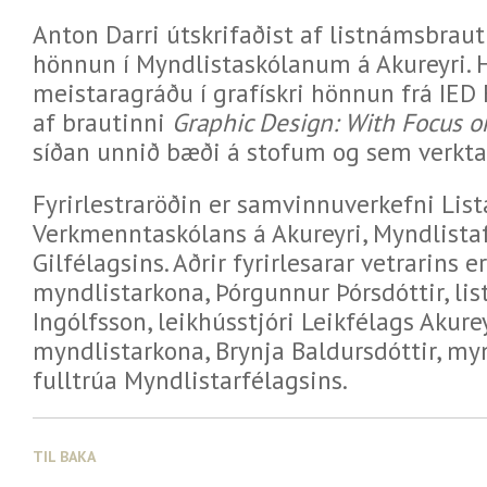
Anton Darri útskrifaðist af listnámsbraut
hönnun í Myndlistaskólanum á Akureyri. 
meistaragráðu í grafískri hönnun frá IED F
af brautinni
Graphic Design: With Focus 
síðan unnið bæði á stofum og sem verkta
Fyrirlestraröðin er samvinnuverkefni List
Verkmenntaskólans á Akureyri, Myndlista
Gilfélagsins. Aðrir fyrirlesarar vetrarins 
myndlistarkona, Þórgunnur Þórsdóttir, lis
Ingólfsson, leikhússtjóri Leikfélags Akure
myndlistarkona, Brynja Baldursdóttir, my
fulltrúa Myndlistarfélagsins.
TIL BAKA