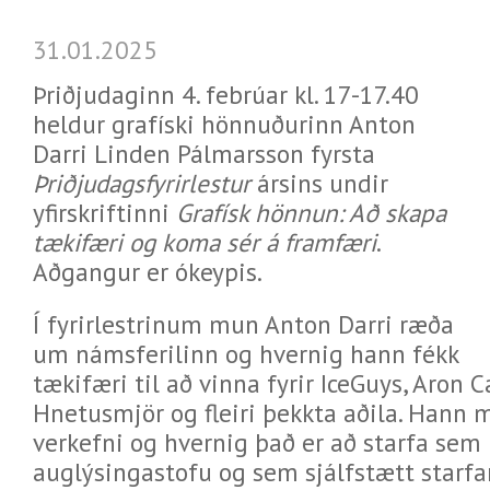
31.01.2025
Þriðjudaginn 4. febrúar kl. 17-17.40
heldur grafíski hönnuðurinn Anton
Darri Linden Pálmarsson fyrsta
Þriðjudagsfyrirlestur
ársins undir
yfirskriftinni
Grafísk hönnun: Að skapa
tækifæri og koma sér á framfæri
.
Aðgangur er ókeypis.
Í fyrirlestrinum mun Anton Darri ræða
um námsferilinn og hvernig hann fékk
tækifæri til að vinna fyrir IceGuys, Aron
Hnetusmjör og fleiri þekkta aðila. Hann 
verkefni og hvernig það er að starfa sem
auglýsingastofu og sem sjálfstætt starfan