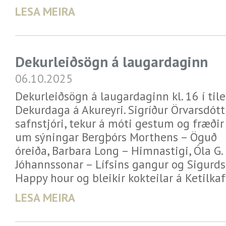
LESA MEIRA
Dekurleiðsögn á laugardaginn
06.10.2025
Dekurleiðsögn á laugardaginn kl. 16 í tile
Dekurdaga á Akureyri. Sigríður Örvarsdótti
safnstjóri, tekur á móti gestum og fræðir
um sýningar Bergþórs Morthens – Öguð
óreiða, Barbara Long – Himnastigi, Óla G.
Jóhannssonar – Lífsins gangur og Sigurds
Happy hour og bleikir kokteilar á Ketilkaf
LESA MEIRA