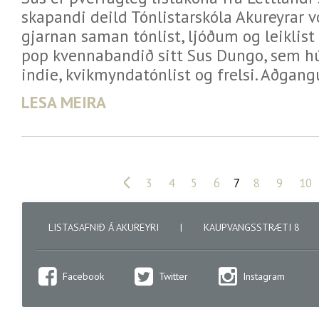
skapandi deild Tónlistarskóla Akureyrar 
gjarnan saman tónlist, ljóðum og leiklist 
pop kvennabandið sitt Sus Dungo, sem hú
indie, kvikmyndatónlist og frelsi. Aðgangu
LESA MEIRA
«
3
4
5
6
7
8
9
10
LISTASAFNIÐ Á AKUREYRI
|
KAUPVANGSSTRÆTI 8
Facebook
Twitter
Instagram