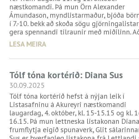
næstkomandi. Þá mun Örn Alexander
Ámundason, myndlistarmaður, bjóða bö
í 7.-10. bekk að skoða sögu gjörningalista
gera spennandi tilraunir með miðilinn. A
LESA MEIRA
Tólf tóna kortérið: Diana Sus
30.09.2025
Tólf tóna kortérið hefst á nýjan leik í
Listasafninu á Akureyri næstkomandi
laugardag, 4. október, kl. 15-15.15 og kl. 1
16.15. Þá mun lettneska listakonan Dian
frumflytja eigið spunaverk, Glit sálarinnar
Sus er þverfagleg listakona frá Lettlandi