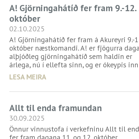
A! Gjörningahátíð fer fram 9.-12.
október
02.10.2025
A! Gjörningahátíð fer fram á Akureyri 9.-1
október næstkomandi. A! er fjögurra dag
alþjóðleg gjörningahátíð sem haldin er
árlega, nú í ellefta sinn, og er ókeypis inn
LESA MEIRA
Allt til enda framundan
30.09.2025
Önnur vinnustofa í verkefninu Allt til en
fer fram dagana 11. og 12. október