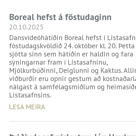
Boreal hefst á föstudaginn
20.10.2025
Dansvídeóhátíðin Boreal hefst í Listasaf
föstudagskvöldið 24. október kl. 20. Þetta 
sjötta sinn sem hátíðin er haldin og fara
sýningarnar fram í Listasafninu,
Mjólkurbúðinni, Deiglunni og Kaktus. Alli
viðburðir eru opnir gestum að kostnaðar
nálgast á samfélagsmiðlum og heimasíð
Listasafnsins.
LESA MEIRA