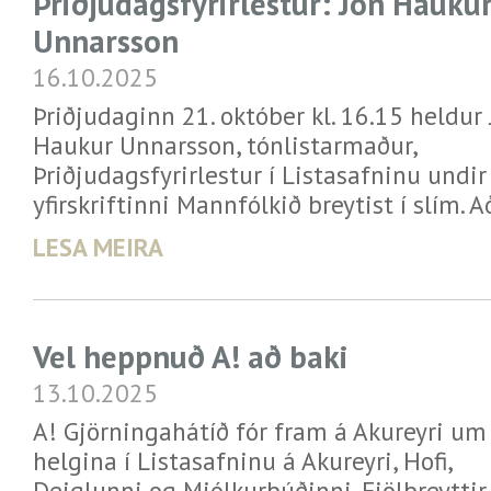
Þriðjudagsfyrirlestur: Jón Hauku
Unnarsson
16.10.2025
Þriðjudaginn 21. október kl. 16.15 heldur
Haukur Unnarsson, tónlistarmaður,
Þriðjudagsfyrirlestur í Listasafninu undir
yfirskriftinni Mannfólkið breytist í slím. 
LESA MEIRA
Vel heppnuð A! að baki
13.10.2025
A! Gjörningahátíð fór fram á Akureyri um
helgina í Listasafninu á Akureyri, Hofi,
Deiglunni og Mjólkurbúðinni. Fjölbreyttir