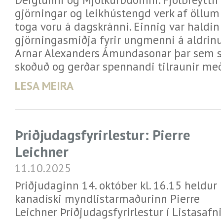
gjörningar og leikhústengd verk af öllum
toga voru á dagskránni. Einnig var haldin
gjörningasmiðja fyrir ungmenni á aldrin
Arnar Alexanders Ámundasonar þar sem sa
skoðuð og gerðar spennandi tilraunir með
LESA MEIRA
Þriðjudagsfyrirlestur: Pierre
Leichner
11.10.2025
Þriðjudaginn 14. október kl. 16.15 heldur
kanadíski myndlistarmaðurinn Pierre
Leichner Þriðjudagsfyrirlestur í Listasafn