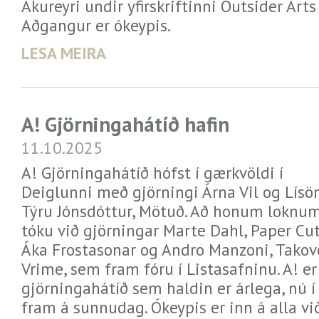
Akureyri undir yfirskriftinni Outsider Art
Aðgangur er ókeypis.
LESA MEIRA
A! Gjörningahátíð hafin
11.10.2025
A! Gjörningahátíð hófst í gærkvöldi í
Deiglunni með gjörningi Árna Vil og Lísö
Týru Jónsdóttur, Mötuð. Að honum loknu
tóku við gjörningar Marte Dahl, Paper Cut
Áka Frostasonar og Andro Manzoni, Takov
Vrime, sem fram fóru í Listasafninu. A! e
gjörningahátíð sem haldin er árlega, nú í 
fram á sunnudag. Ókeypis er inn á alla vi