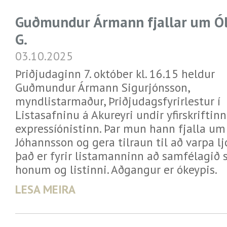
Guðmundur Ármann fjallar um Ó
G.
03.10.2025
Þriðjudaginn 7. október kl. 16.15 heldur
Guðmundur Ármann Sigurjónsson,
myndlistarmaður, Þriðjudagsfyrirlestur í
Listasafninu á Akureyri undir yfirskriftinn
expressíónistinn. Þar mun hann fjalla um 
Jóhannsson og gera tilraun til að varpa l
það er fyrir listamanninn að samfélagið s
honum og listinni. Aðgangur er ókeypis.
LESA MEIRA